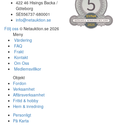
422 46 Hisings Backa /
Göteborg
SE556737-680001
info@netauktion.se
Följ oss
© Netauktion.se 2026
Meny
Värdering
FAQ
Frakt
Kontakt
Om Oss
Medlemsvillkor
Objekt
Fordon
Verksamhet
Affärsverksamhet
Fritid & hobby
Hem & inredning
Personligt
På Karta