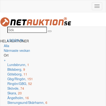
LOGGA IN
HELA AUKTIONER
Alla
Närmaste veckan
Ort
+
Lundsbrunn,
1
Blidsberg,
9
Göteborg,
11
Gbg/Ringön,
151
Ringön/GBG,
52
Skövde,
74
Skara,
20
Ängelholm,
16
Stenungsund/Skärhamn,
6