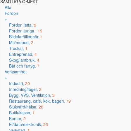
SAMTLIGA OBJEKT
Alla
Fordon
+
Fordon lätta,
9
Fordon tunga ,
19
Bildelar/tillbehör,
1
Mc/moped,
2
Truckar,
1
Entreprenad,
4
Skog/lantbruk,
4
Båt och fartyg,
7
Verksamhet
+
Industri,
20
Inredning/lager,
2
Bygg, VVS, Ventilation,
3
Restaurang, café, kök, bageri,
79
Sjukvård/hälsa,
20
Butik/kassa,
1
Kontor,
2
El/data/elektronik,
23
Verkstad,
1