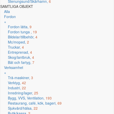
Stenungsund/Skärhamn,
6
SAMTLIGA OBJEKT
Alla
Fordon
+
Fordon lätta,
9
Fordon tunga ,
19
Bildelar/tillbehör,
4
Mc/moped,
2
Truckar,
4
Entreprenad,
4
Skog/lantbruk,
4
Båt och fartyg,
7
Verksamhet
+
Trä-maskiner,
3
Verktyg,
42
Industri,
22
Inredning/lager,
25
Bygg, VVS, Ventilation,
193
Restaurang, café, kök, bageri,
69
Sjukvård/hälsa,
22
Butik/kassa,
2