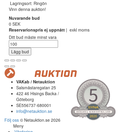
Lagringsort: Ringön
Vinn denna auktion!
Nuvarande bud
0 SEK
Reservarionspris ej uppnått
| exkl moms
Ditt bud måste minst vara
Lägg bud
VAKab / Netauktion
Salsmästaregatan 25
422 46 Hisings Backa /
Göteborg
SE556737-680001
info@netauktion.se
Följ oss
© Netauktion.se 2026
Meny
Värdering