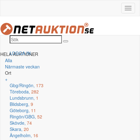
LOGGA IN
HELA AUKTIONER
Alla
Närmaste veckan
Ort
+
Gbg/Ringön,
173
Töreboda,
282
Lundsbrunn,
1
Blidsberg,
9
Göteborg,
11
Ringön/GBG,
52
Skövde,
74
Skara,
20
Ängelholm,
16