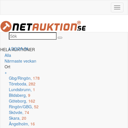
LOGGA IN
HELA AUKTIONER
Alla
Närmaste veckan
Ort
+
Gbg/Ringön,
178
Töreboda,
282
Lundsbrunn,
1
Blidsberg,
9
Göteborg,
162
Ringön/GBG,
52
Skövde,
74
Skara,
20
Ängelholm,
16