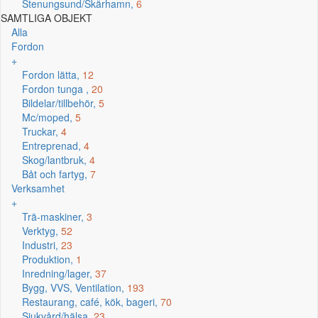
Stenungsund/Skärhamn,
6
SAMTLIGA OBJEKT
Alla
Fordon
+
Fordon lätta,
12
Fordon tunga ,
20
Bildelar/tillbehör,
5
Mc/moped,
5
Truckar,
4
Entreprenad,
4
Skog/lantbruk,
4
Båt och fartyg,
7
Verksamhet
+
Trä-maskiner,
3
Verktyg,
52
Industri,
23
Produktion,
1
Inredning/lager,
37
Bygg, VVS, Ventilation,
193
Restaurang, café, kök, bageri,
70
Sjukvård/hälsa,
23