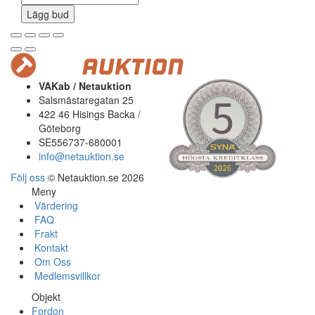
Lägg bud
VAKab / Netauktion
Salsmästaregatan 25
422 46 Hisings Backa /
Göteborg
SE556737-680001
info@netauktion.se
Följ oss
© Netauktion.se 2026
Meny
Värdering
FAQ
Frakt
Kontakt
Om Oss
Medlemsvillkor
Objekt
Fordon