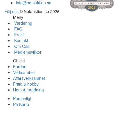
info@netauktion.se
Följ oss
© Netauktion.se 2026
Meny
Värdering
FAQ
Frakt
Kontakt
Om Oss
Medlemsvillkor
Objekt
Fordon
Verksamhet
Affärsverksamhet
Fritid & hobby
Hem & inredning
Personligt
På Karta