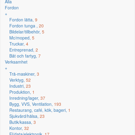
Alla
Fordon
+
Fordon lätta,
9
Fordon tunga ,
20
Bildelar/tillbehör,
5
Mc/moped,
5
Truckar,
4
Entreprenad,
2
Båt och fartyg,
7
Verksamhet
+
Trä-maskiner,
3
Verktyg,
52
Industri,
23
Produktion,
1
Inredning/lager,
37
Bygg, VVS, Ventilation,
193
Restaurang, café, kök, bageri,
1
Sjukvård/hälsa,
23
Butik/kassa,
3
Kontor,
32
El/data/elektronik,
17