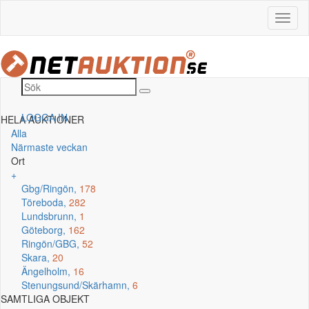
LOGGA IN
HELA AUKTIONER
Alla
Närmaste veckan
Ort
+
Gbg/Ringön,
178
Töreboda,
282
Lundsbrunn,
1
Göteborg,
162
Ringön/GBG,
52
Skara,
20
Ängelholm,
16
Stenungsund/Skärhamn,
6
SAMTLIGA OBJEKT