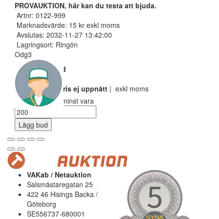
PROVAUKTION, här kan du testa att bjuda.
Artnr: 0122-999
Marknadsvärde: 15 kr exkl moms
Avslutas: 2032-11-27 13:42:00
Lagringsort: Ringön
Odg3
Nuvarande bud
100 SEK
Reservarionspris ej uppnått
| exkl moms
Ditt bud måste minst vara
Lägg bud
VAKab / Netauktion
Salsmästaregatan 25
422 46 Hisings Backa /
Göteborg
SE556737-680001