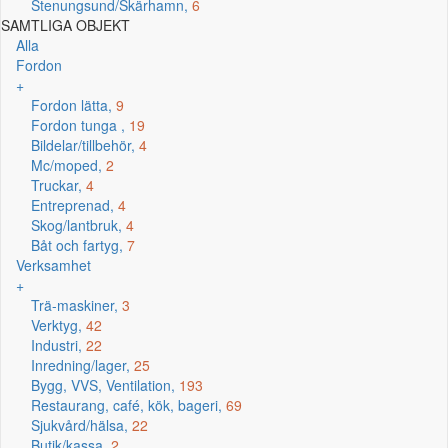
Stenungsund/Skärhamn,
6
SAMTLIGA OBJEKT
Alla
Fordon
+
Fordon lätta,
9
Fordon tunga ,
19
Bildelar/tillbehör,
4
Mc/moped,
2
Truckar,
4
Entreprenad,
4
Skog/lantbruk,
4
Båt och fartyg,
7
Verksamhet
+
Trä-maskiner,
3
Verktyg,
42
Industri,
22
Inredning/lager,
25
Bygg, VVS, Ventilation,
193
Restaurang, café, kök, bageri,
69
Sjukvård/hälsa,
22
Butik/kassa,
2