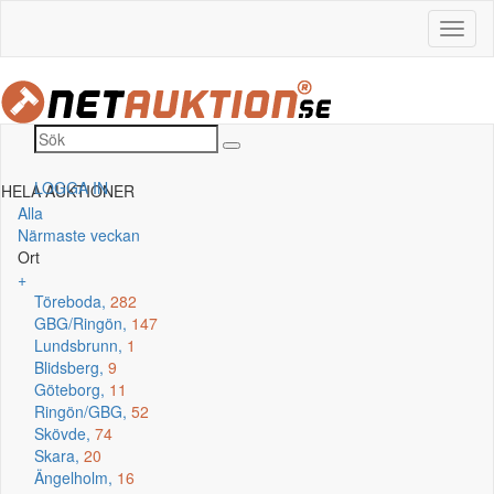
LOGGA IN
HELA AUKTIONER
Alla
Närmaste veckan
Ort
+
Töreboda,
282
GBG/Ringön,
147
Lundsbrunn,
1
Blidsberg,
9
Göteborg,
11
Ringön/GBG,
52
Skövde,
74
Skara,
20
Ängelholm,
16