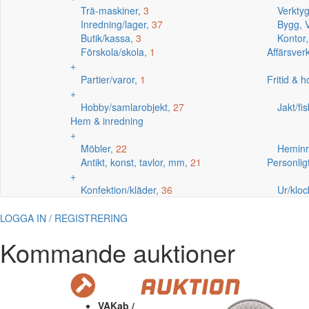
Trä-maskiner,
3
Verkty
Inredning/lager,
37
Bygg, V
Butik/kassa,
3
Kontor
Förskola/skola,
1
Affärsve
+
Partier/varor,
1
Fritid & 
+
Hobby/samlarobjekt,
27
Jakt/fi
Hem & inredning
+
Möbler,
22
Heminr
Antikt, konst, tavlor, mm,
21
Personlig
+
Konfektion/kläder,
36
Ur/kloc
LOGGA IN / REGISTRERING
Kommande auktioner
VAKab /