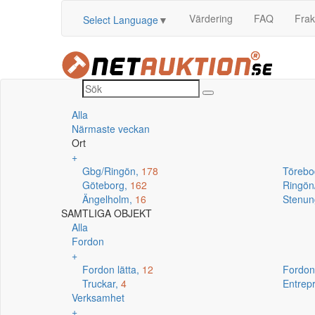
Värdering
FAQ
Frak
Select Language
▼
Alla
Närmaste veckan
Ort
+
Gbg/Ringön,
178
Törebo
Göteborg,
162
Ringö
Ängelholm,
16
Stenun
SAMTLIGA OBJEKT
Alla
Fordon
+
Fordon lätta,
12
Fordon
Truckar,
4
Entrep
Verksamhet
+