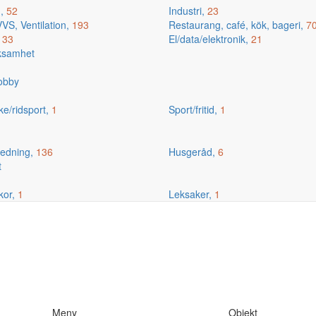
g,
52
Industri,
23
VS, Ventilation,
193
Restaurang, café, kök, bageri,
7
,
33
El/data/elektronik,
21
rksamhet
hobby
ske/ridsport,
1
Sport/fritid,
1
edning,
136
Husgeråd,
6
t
kor,
1
Leksaker,
1
Meny
Objekt