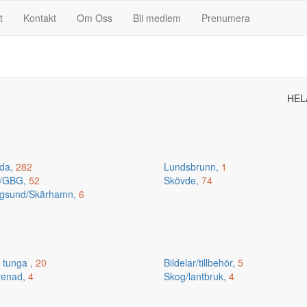
t
Kontakt
Om Oss
Bli medlem
Prenumera
HEL
da,
282
Lundsbrunn,
1
n/GBG,
52
Skövde,
74
gsund/Skärhamn,
6
 tunga ,
20
Bildelar/tillbehör,
5
renad,
4
Skog/lantbruk,
4