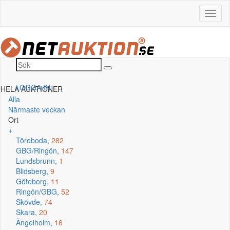
LOGGA IN
HELA AUKTIONER
Alla
Närmaste veckan
Ort
+
Töreboda,
282
GBG/Ringön,
147
Lundsbrunn,
1
Blidsberg,
9
Göteborg,
11
Ringön/GBG,
52
Skövde,
74
Skara,
20
Ängelholm,
16