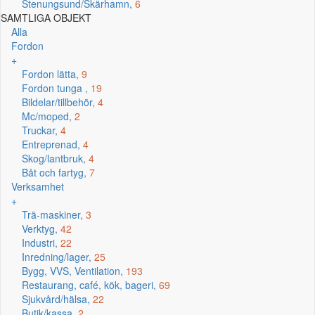
Stenungsund/Skärhamn,
6
SAMTLIGA OBJEKT
Alla
Fordon
+
Fordon lätta,
9
Fordon tunga ,
19
Bildelar/tillbehör,
4
Mc/moped,
2
Truckar,
4
Entreprenad,
4
Skog/lantbruk,
4
Båt och fartyg,
7
Verksamhet
+
Trä-maskiner,
3
Verktyg,
42
Industri,
22
Inredning/lager,
25
Bygg, VVS, Ventilation,
193
Restaurang, café, kök, bageri,
69
Sjukvård/hälsa,
22
Butik/kassa,
2