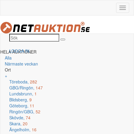
LOGGA IN
HELA AUKTIONER
Alla
Närmaste veckan
Ort
+
Töreboda,
282
GBG/Ringön,
147
Lundsbrunn,
1
Blidsberg,
9
Göteborg,
11
Ringön/GBG,
52
Skövde,
74
Skara,
20
Ängelholm,
16