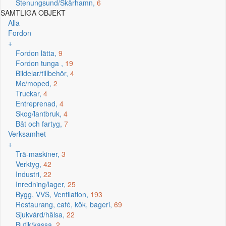
Stenungsund/Skärhamn,
6
SAMTLIGA OBJEKT
Alla
Fordon
+
Fordon lätta,
9
Fordon tunga ,
19
Bildelar/tillbehör,
4
Mc/moped,
2
Truckar,
4
Entreprenad,
4
Skog/lantbruk,
4
Båt och fartyg,
7
Verksamhet
+
Trä-maskiner,
3
Verktyg,
42
Industri,
22
Inredning/lager,
25
Bygg, VVS, Ventilation,
193
Restaurang, café, kök, bageri,
69
Sjukvård/hälsa,
22
Butik/kassa,
2