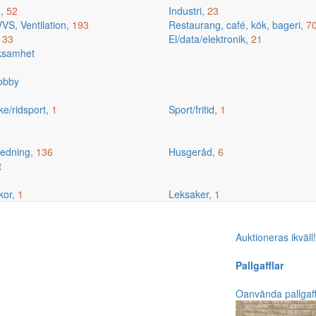
g,
52
Industri,
23
VS, Ventilation,
193
Restaurang, café, kök, bageri,
7
,
33
El/data/elektronik,
21
rksamhet
hobby
ske/ridsport,
1
Sport/fritid,
1
edning,
136
Husgeråd,
6
t
kor,
1
Leksaker,
1
Auktioneras ikväll
Pallgafflar
Oanvända pallgaf