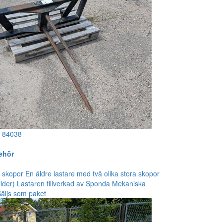
!
84038
behör
 skopor En äldre lastare med två olika stora skopor
ilder) Lastaren tillverkad av Sponda Mekaniska
Säljs som paket