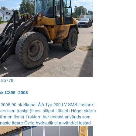
!
85778
ck CX95 -2008
2008 90 hk Skopa: Ålö Typ 200 LV SMS Lastare:
sitsen trasigt (finns, släppt i fästet) Höger skärm
(skärmen finns) Traktorn har endast används som
enaste ägare Övrig hydraulik ej använd/ej testad