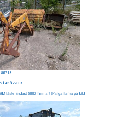
!
85718
n L45B -2001
BM fäste Endast 5992 timmar! (Pallgafflarna på bild