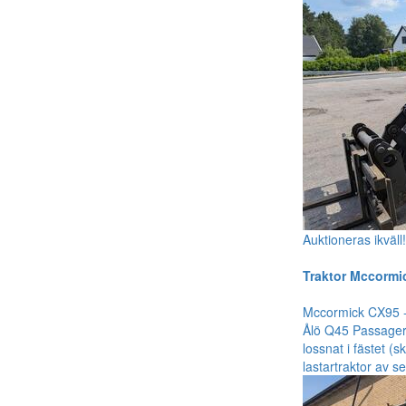
Auktioneras ikväll
Traktor Mccormi
Mccormick CX95 -
Ålö Q45 Passagerar
lossnat i fästet 
lastartraktor av s