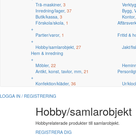
Trä-maskiner,
3
Verkty
Inredning/lager,
37
Bygg, V
Butik/kassa,
3
Kontor
Förskola/skola,
1
Affärsve
+
Partier/varor,
1
Fritid & 
+
Hobby/samlarobjekt,
27
Jakt/fi
Hem & inredning
+
Möbler,
22
Heminr
Antikt, konst, tavlor, mm,
21
Personlig
+
Konfektion/kläder,
36
Ur/kloc
LOGGA IN / REGISTRERING
Hobby/samlarobjekt
Hobbyrelaterade produkter till samlarobjekt.
REGISTRERA DIG