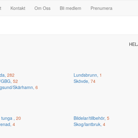
t
Kontakt
Om Oss
Bli medlem
Prenumera
HEL
da,
282
Lundsbrunn,
1
n/GBG,
52
Skövde,
74
gsund/Skärhamn,
6
 tunga ,
20
Bildelar/tillbehör,
5
renad,
4
Skog/lantbruk,
4