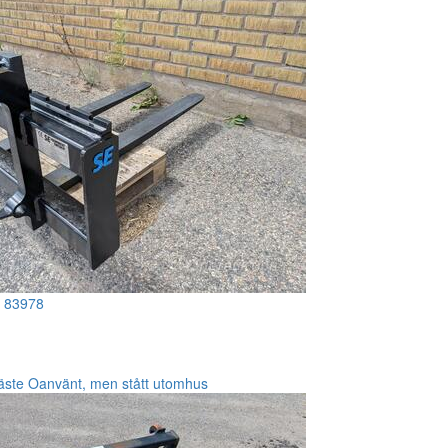
!
83978
fäste Oanvänt, men stått utomhus