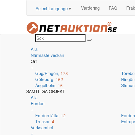
Värdering
FAQ
Frak
Select Language
▼
Alla
Närmaste veckan
Ort
+
Gbg/Ringön,
178
Törebo
Göteborg,
162
Ringö
Ängelholm,
16
Stenun
SAMTLIGA OBJEKT
Alla
Fordon
+
Fordon lätta,
12
Fordon
Truckar,
4
Entrep
Verksamhet
+