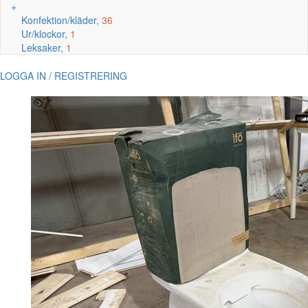
+
Konfektion/kläder,
36
Ur/klockor,
1
Leksaker,
1
LOGGA IN / REGISTRERING