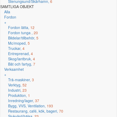
Stenungsund/Skärhamn,
6
SAMTLIGA OBJEKT
Alla
Fordon
+
Fordon lätta,
12
Fordon tunga ,
20
Bildelar/tillbehör,
5
Mc/moped,
5
Truckar,
4
Entreprenad,
4
Skog/lantbruk,
4
Båt och fartyg,
7
Verksamhet
+
Trä-maskiner,
3
Verktyg,
52
Industri,
23
Produktion,
1
Inredning/lager,
37
Bygg, VVS, Ventilation,
193
Restaurang, café, kök, bageri,
70
Sjukvård/hälsa,
23