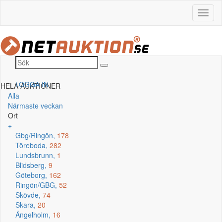
LOGGA IN
HELA AUKTIONER
Alla
Närmaste veckan
Ort
+
Gbg/Ringön,
178
Töreboda,
282
Lundsbrunn,
1
Blidsberg,
9
Göteborg,
162
Ringön/GBG,
52
Skövde,
74
Skara,
20
Ängelholm,
16