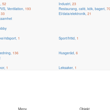
g,
52
Industri,
23
VS, Ventilation,
193
Restaurang, café, kök, bageri,
7
,
33
El/data/elektronik,
21
rksamhet
hobby
ske/ridsport,
1
Sport/fritid,
1
edning,
136
Husgeråd,
6
t
kor,
1
Leksaker,
1
Meny
Objekt