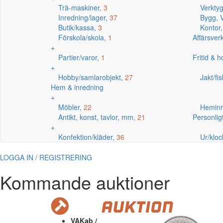
Trä-maskiner,
3
Verkty
Inredning/lager,
37
Bygg, V
Butik/kassa,
3
Kontor
Förskola/skola,
1
Affärsve
+
Partier/varor,
1
Fritid & 
+
Hobby/samlarobjekt,
27
Jakt/fi
Hem & inredning
+
Möbler,
22
Heminr
Antikt, konst, tavlor, mm,
21
Personlig
+
Konfektion/kläder,
36
Ur/kloc
LOGGA IN / REGISTRERING
Kommande auktioner
VAKab /