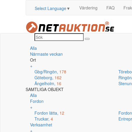
Värdering
FAQ
Frak
Select Language
▼
Alla
Närmaste veckan
Ort
+
Gbg/Ringön,
178
Törebo
Göteborg,
162
Ringö
Ängelholm,
16
Stenun
SAMTLIGA OBJEKT
Alla
Fordon
+
Fordon lätta,
12
Fordon
Truckar,
4
Entrep
Verksamhet
+