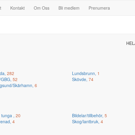
t
Kontakt
Om Oss
Bli medlem
Prenumera
HEL
da,
282
Lundsbrunn,
1
n/GBG,
52
Skövde,
74
gsund/Skärhamn,
6
 tunga ,
20
Bildelar/tillbehör,
5
renad,
4
Skog/lantbruk,
4