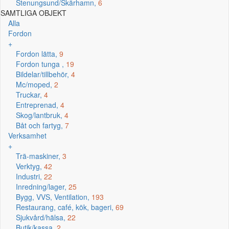
Stenungsund/Skärhamn,
6
SAMTLIGA OBJEKT
Alla
Fordon
+
Fordon lätta,
9
Fordon tunga ,
19
Bildelar/tillbehör,
4
Mc/moped,
2
Truckar,
4
Entreprenad,
4
Skog/lantbruk,
4
Båt och fartyg,
7
Verksamhet
+
Trä-maskiner,
3
Verktyg,
42
Industri,
22
Inredning/lager,
25
Bygg, VVS, Ventilation,
193
Restaurang, café, kök, bageri,
69
Sjukvård/hälsa,
22
Butik/kassa,
2