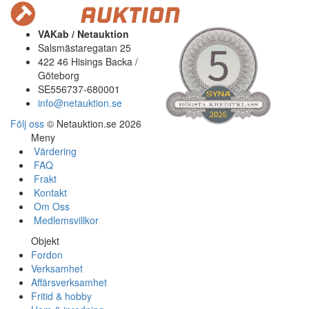
VAKab / Netauktion
Salsmästaregatan 25
422 46 Hisings Backa /
Göteborg
SE556737-680001
info@netauktion.se
Följ oss
© Netauktion.se 2026
Meny
Värdering
FAQ
Frakt
Kontakt
Om Oss
Medlemsvillkor
Objekt
Fordon
Verksamhet
Affärsverksamhet
Fritid & hobby