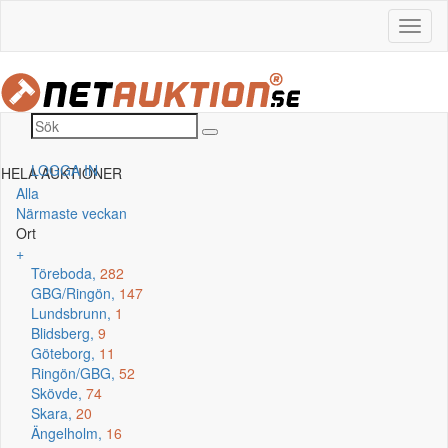
LOGGA IN
HELA AUKTIONER
Alla
Närmaste veckan
Ort
+
Töreboda,
282
GBG/Ringön,
147
Lundsbrunn,
1
Blidsberg,
9
Göteborg,
11
Ringön/GBG,
52
Skövde,
74
Skara,
20
Ängelholm,
16