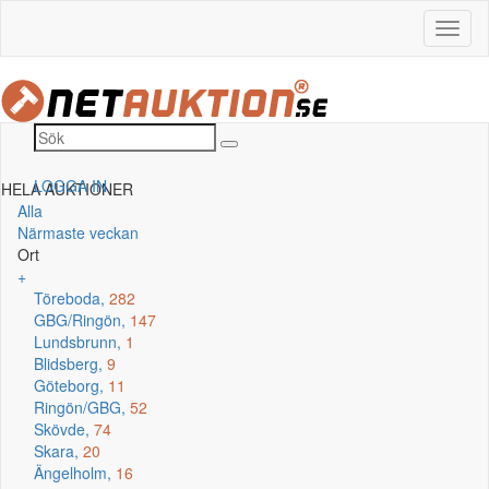
LOGGA IN
HELA AUKTIONER
Alla
Närmaste veckan
Ort
+
Töreboda,
282
GBG/Ringön,
147
Lundsbrunn,
1
Blidsberg,
9
Göteborg,
11
Ringön/GBG,
52
Skövde,
74
Skara,
20
Ängelholm,
16