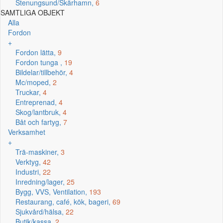
Stenungsund/Skärhamn,
6
SAMTLIGA OBJEKT
Alla
Fordon
+
Fordon lätta,
9
Fordon tunga ,
19
Bildelar/tillbehör,
4
Mc/moped,
2
Truckar,
4
Entreprenad,
4
Skog/lantbruk,
4
Båt och fartyg,
7
Verksamhet
+
Trä-maskiner,
3
Verktyg,
42
Industri,
22
Inredning/lager,
25
Bygg, VVS, Ventilation,
193
Restaurang, café, kök, bageri,
69
Sjukvård/hälsa,
22
Butik/kassa,
2