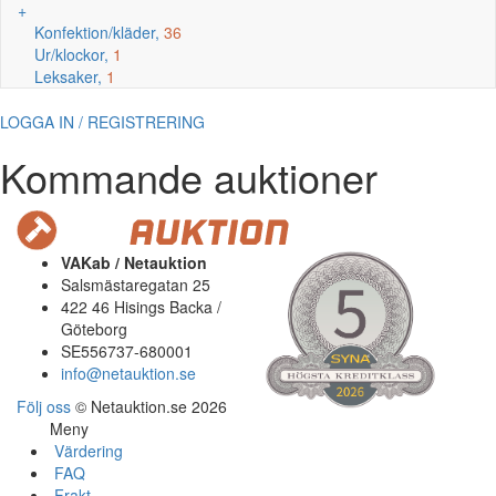
+
Konfektion/kläder,
36
Ur/klockor,
1
Leksaker,
1
LOGGA IN / REGISTRERING
Kommande auktioner
VAKab / Netauktion
Salsmästaregatan 25
422 46 Hisings Backa /
Göteborg
SE556737-680001
info@netauktion.se
Följ oss
© Netauktion.se 2026
Meny
Värdering
FAQ
Frakt