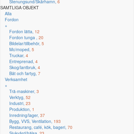
Stenungsund/Skärhamn,
6
SAMTLIGA OBJEKT
Alla
Fordon
+
Fordon lätta,
12
Fordon tunga ,
20
Bildelar/tillbehör,
5
Mc/moped,
5
Truckar,
4
Entreprenad,
4
Skog/lantbruk,
4
Båt och fartyg,
7
Verksamhet
+
Trä-maskiner,
3
Verktyg,
52
Industri,
23
Produktion,
1
Inredning/lager,
37
Bygg, VVS, Ventilation,
193
Restaurang, café, kök, bageri,
70
Sjukvård/hälsa,
23