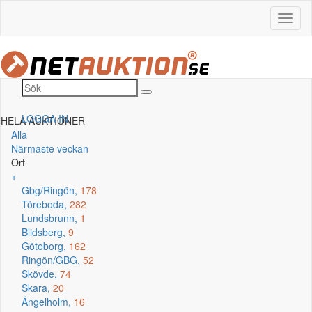
LOGGA IN
HELA AUKTIONER
Alla
Närmaste veckan
Ort
+
Gbg/Ringön,
178
Töreboda,
282
Lundsbrunn,
1
Blidsberg,
9
Göteborg,
162
Ringön/GBG,
52
Skövde,
74
Skara,
20
Ängelholm,
16