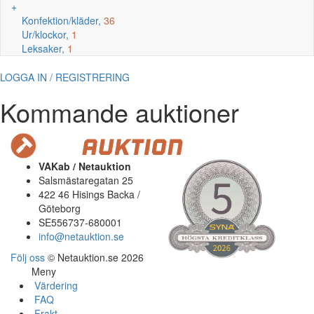
+
Konfektion/kläder,
36
Ur/klockor,
1
Leksaker,
1
LOGGA IN / REGISTRERING
Kommande auktioner
VAKab / Netauktion
Salsmästaregatan 25
422 46 Hisings Backa /
Göteborg
SE556737-680001
info@netauktion.se
Följ oss
© Netauktion.se 2026
Meny
Värdering
FAQ
Frakt