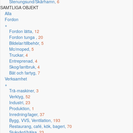
Stenungsund/Skärhamn,
6
SAMTLIGA OBJEKT
Alla
Fordon
+
Fordon lätta,
12
Fordon tunga ,
20
Bildelar/tillbehör,
5
Mc/moped,
5
Truckar,
4
Entreprenad,
4
Skog/lantbruk,
4
Båt och fartyg,
7
Verksamhet
+
Trä-maskiner,
3
Verktyg,
52
Industri,
23
Produktion,
1
Inredning/lager,
37
Bygg, VVS, Ventilation,
193
Restaurang, café, kök, bageri,
70
Sjukvård/hälsa,
23