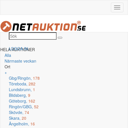
LOGGA IN
HELA AUKTIONER
Alla
Närmaste veckan
Ort
+
Gbg/Ringön,
178
Töreboda,
282
Lundsbrunn,
1
Blidsberg,
9
Göteborg,
162
Ringön/GBG,
52
Skövde,
74
Skara,
20
Ängelholm,
16