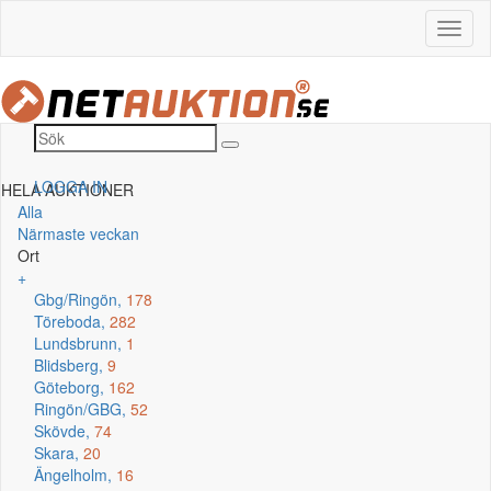
LOGGA IN
HELA AUKTIONER
Alla
Närmaste veckan
Ort
+
Gbg/Ringön,
178
Töreboda,
282
Lundsbrunn,
1
Blidsberg,
9
Göteborg,
162
Ringön/GBG,
52
Skövde,
74
Skara,
20
Ängelholm,
16