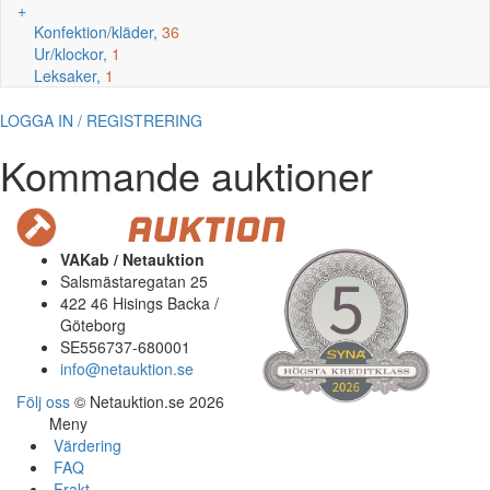
+
Konfektion/kläder,
36
Ur/klockor,
1
Leksaker,
1
LOGGA IN / REGISTRERING
Kommande auktioner
VAKab / Netauktion
Salsmästaregatan 25
422 46 Hisings Backa /
Göteborg
SE556737-680001
info@netauktion.se
Följ oss
© Netauktion.se 2026
Meny
Värdering
FAQ
Frakt