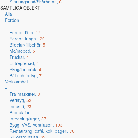
Stenungsund/Skärhamn,
6
SAMTLIGA OBJEKT
Alla
Fordon
+
Fordon lätta,
12
Fordon tunga ,
20
Bildelar/tillbehör,
5
Mc/moped,
5
Truckar,
4
Entreprenad,
4
Skog/lantbruk,
4
Båt och fartyg,
7
Verksamhet
+
Trä-maskiner,
3
Verktyg,
52
Industri,
23
Produktion,
1
Inredning/lager,
37
Bygg, VVS, Ventilation,
193
Restaurang, café, kök, bageri,
70
Sjukvård/hälsa,
23