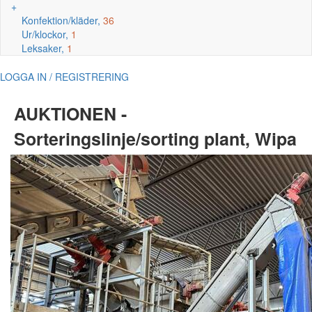
+
Konfektion/kläder,
36
Ur/klockor,
1
Leksaker,
1
LOGGA IN / REGISTRERING
AUKTIONEN -
Sorteringslinje/sorting plant, Wipa