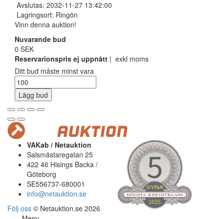
Avslutas: 2032-11-27 13:42:00
Lagringsort: Ringön
Vinn denna auktion!
Nuvarande bud
0 SEK
Reservarionspris ej uppnått
| exkl moms
Ditt bud måste minst vara
Lägg bud
VAKab / Netauktion
Salsmästaregatan 25
422 46 Hisings Backa /
Göteborg
SE556737-680001
info@netauktion.se
Följ oss
© Netauktion.se 2026
Meny