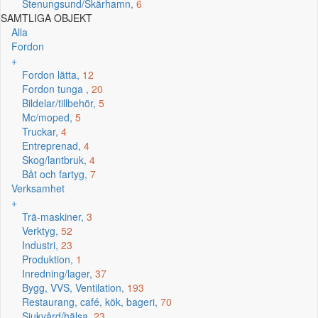
Stenungsund/Skärhamn,
6
SAMTLIGA OBJEKT
Alla
Fordon
+
Fordon lätta,
12
Fordon tunga ,
20
Bildelar/tillbehör,
5
Mc/moped,
5
Truckar,
4
Entreprenad,
4
Skog/lantbruk,
4
Båt och fartyg,
7
Verksamhet
+
Trä-maskiner,
3
Verktyg,
52
Industri,
23
Produktion,
1
Inredning/lager,
37
Bygg, VVS, Ventilation,
193
Restaurang, café, kök, bageri,
70
Sjukvård/hälsa,
23