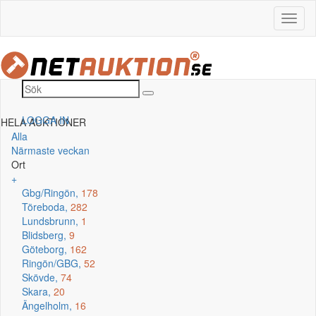
LOGGA IN
HELA AUKTIONER
Alla
Närmaste veckan
Ort
+
Gbg/Ringön,
178
Töreboda,
282
Lundsbrunn,
1
Blidsberg,
9
Göteborg,
162
Ringön/GBG,
52
Skövde,
74
Skara,
20
Ängelholm,
16