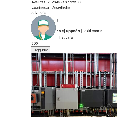
Avslutas: 2026-08-16 19:33:00
Lagringsort: Ängelholm
polymers
Nuvarande bud
500 SEK
Reservarionspris ej uppnått
| exkl moms
Ditt bud måste minst vara
Lägg bud