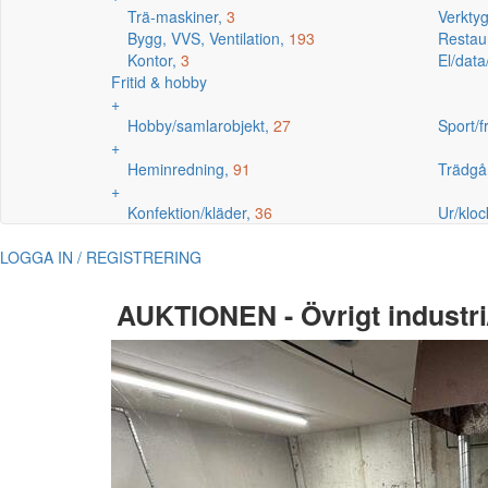
Trä-maskiner,
3
Verkty
Bygg, VVS, Ventilation,
193
Restaur
Kontor,
3
El/data
Fritid & hobby
+
Hobby/samlarobjekt,
27
Sport/fr
+
Heminredning,
91
Trädgå
+
Konfektion/kläder,
36
Ur/kloc
LOGGA IN / REGISTRERING
AUKTIONEN - Övrigt industri