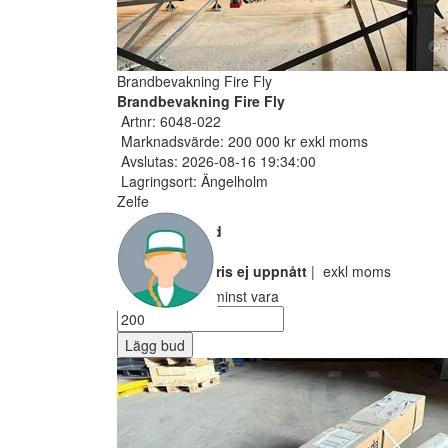
Brandbevakning Fire Fly
Brandbevakning Fire Fly
Artnr: 6048-022
Marknadsvärde: 200 000 kr exkl moms
Avslutas: 2026-08-16 19:34:00
Lagringsort: Ängelholm
Zelfe
Nuvarande bud
100 SEK
Reservarionspris ej uppnått
| exkl moms
Ditt bud måste minst vara
Lägg bud