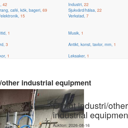
g,
42
Industri,
22
ang, café, kök, bageri,
69
Sjukvård/hälsa,
22
/elektronik,
15
Verkstad,
7
itid,
1
Musik,
1
rd,
3
Antikt, konst, tavlor, mm,
1
kor,
1
Leksaker,
1
/other industrial equipment
Övrigt industri/othe
industrial equipmen
Auktion: 2026-08-16