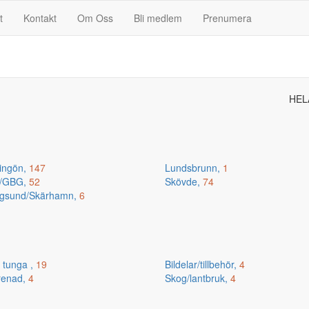
t
Kontakt
Om Oss
Bli medlem
Prenumera
HEL
ingön,
147
Lundsbrunn,
1
n/GBG,
52
Skövde,
74
gsund/Skärhamn,
6
 tunga ,
19
Bildelar/tillbehör,
4
renad,
4
Skog/lantbruk,
4