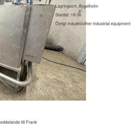
Lagringsort: Ängelholm
Starttid: 19:30
Övrigt industri/other industrial equipment
ddelande till Frank