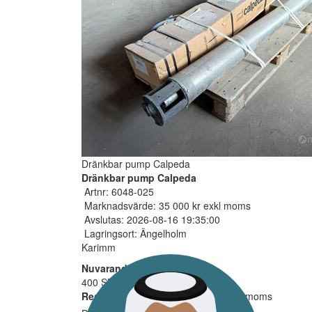
Dränkbar pump Calpeda
Dränkbar pump Calpeda
Artnr: 6048-025
Marknadsvärde: 35 000 kr exkl moms
Avslutas: 2026-08-16 19:35:00
Lagringsort: Ängelholm
Karimm
Nuvarande bud
400 SEK
Reservarionspris ej uppnått
| exkl moms