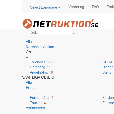
Värdering
FAQ
Frak
Select Language
▼
Alla
Närmaste veckan
Ort
+
Töreboda,
282
GBG/R
Göteborg,
11
Ringö
Ängelholm,
16
Stenun
SAMTLIGA OBJEKT
Alla
Fordon
+
Fordon lätta,
9
Fordon
Truckar,
4
Entrep
Verksamhet
+