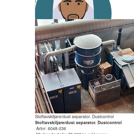
Ditt bud måste minst vara
Lägg bud
Stoftavskiljare/dust separator. Dustcontrol
Stoftavskiljare/dust separator. Dustcontrol
Artnr: 6048-036