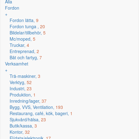
Alla
Fordon
+
Fordon lätta,
9
Fordon tunga ,
20
Bildelar/tillbehör,
5
Mc/moped,
5
Truckar,
4
Entreprenad,
2
Båt och fartyg,
7
Verksamhet
+
Trä-maskiner,
3
Verktyg,
52
Industri,
23
Produktion,
1
Inredning/lager,
37
Bygg, VVS, Ventilation,
193
Restaurang, café, kök, bageri,
1
Sjukvård/hälsa,
23
Butik/kassa,
3
Kontor,
32
El/data/elektronik,
17