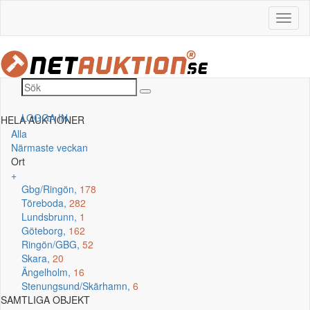
LOGGA IN
HELA AUKTIONER
Alla
Närmaste veckan
Ort
+
Gbg/Ringön,
178
Töreboda,
282
Lundsbrunn,
1
Göteborg,
162
Ringön/GBG,
52
Skara,
20
Ängelholm,
16
Stenungsund/Skärhamn,
6
SAMTLIGA OBJEKT