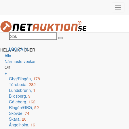
LOGGA IN
HELA AUKTIONER
Alla
Närmaste veckan
Ort
+
Gbg/Ringön,
178
Töreboda,
282
Lundsbrunn,
1
Blidsberg,
9
Göteborg,
162
Ringön/GBG,
52
Skövde,
74
Skara,
20
Ängelholm,
16