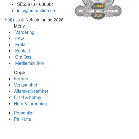
SE556737-680001
info@netauktion.se
Följ oss
© Netauktion.se 2026
Meny
Värdering
FAQ
Frakt
Kontakt
Om Oss
Medlemsvillkor
Objekt
Fordon
Verksamhet
Affärsverksamhet
Fritid & hobby
Hem & inredning
Personligt
På Karta