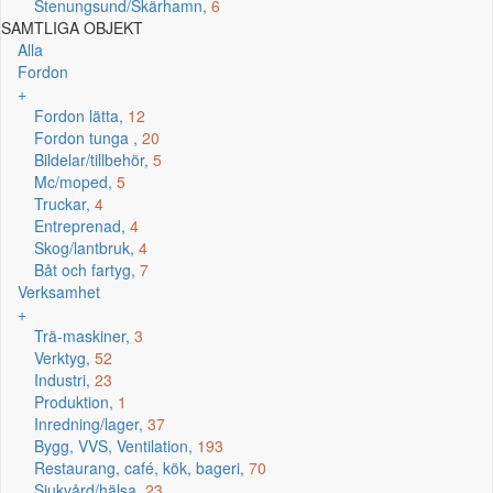
Stenungsund/Skärhamn,
6
SAMTLIGA OBJEKT
Alla
Fordon
+
Fordon lätta,
12
Fordon tunga ,
20
Bildelar/tillbehör,
5
Mc/moped,
5
Truckar,
4
Entreprenad,
4
Skog/lantbruk,
4
Båt och fartyg,
7
Verksamhet
+
Trä-maskiner,
3
Verktyg,
52
Industri,
23
Produktion,
1
Inredning/lager,
37
Bygg, VVS, Ventilation,
193
Restaurang, café, kök, bageri,
70
Sjukvård/hälsa,
23