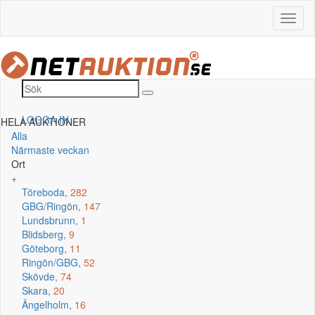
LOGGA IN
HELA AUKTIONER
Alla
Närmaste veckan
Ort
+
Töreboda,
282
GBG/Ringön,
147
Lundsbrunn,
1
Blidsberg,
9
Göteborg,
11
Ringön/GBG,
52
Skövde,
74
Skara,
20
Ängelholm,
16