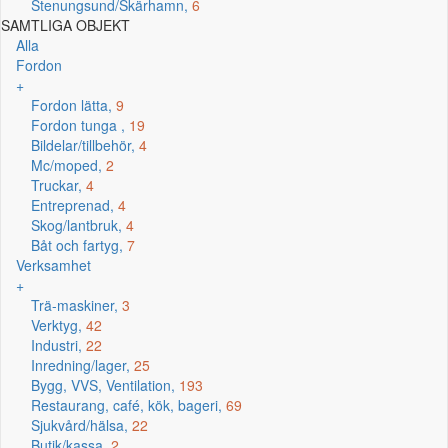
Stenungsund/Skärhamn,
6
SAMTLIGA OBJEKT
Alla
Fordon
+
Fordon lätta,
9
Fordon tunga ,
19
Bildelar/tillbehör,
4
Mc/moped,
2
Truckar,
4
Entreprenad,
4
Skog/lantbruk,
4
Båt och fartyg,
7
Verksamhet
+
Trä-maskiner,
3
Verktyg,
42
Industri,
22
Inredning/lager,
25
Bygg, VVS, Ventilation,
193
Restaurang, café, kök, bageri,
69
Sjukvård/hälsa,
22
Butik/kassa,
2