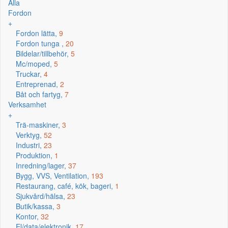
Alla
Fordon
+
Fordon lätta,
9
Fordon tunga ,
20
Bildelar/tillbehör,
5
Mc/moped,
5
Truckar,
4
Entreprenad,
2
Båt och fartyg,
7
Verksamhet
+
Trä-maskiner,
3
Verktyg,
52
Industri,
23
Produktion,
1
Inredning/lager,
37
Bygg, VVS, Ventilation,
193
Restaurang, café, kök, bageri,
1
Sjukvård/hälsa,
23
Butik/kassa,
3
Kontor,
32
El/data/elektronik,
17