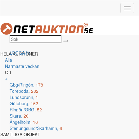
LOGGA IN
HELA AUKTIONER
Alla
Närmaste veckan
Ort
+
Gbg/Ringön,
178
Töreboda,
282
Lundsbrunn,
1
Göteborg,
162
Ringön/GBG,
52
Skara,
20
Ängelholm,
16
Stenungsund/Skärhamn,
6
SAMTLIGA OBJEKT