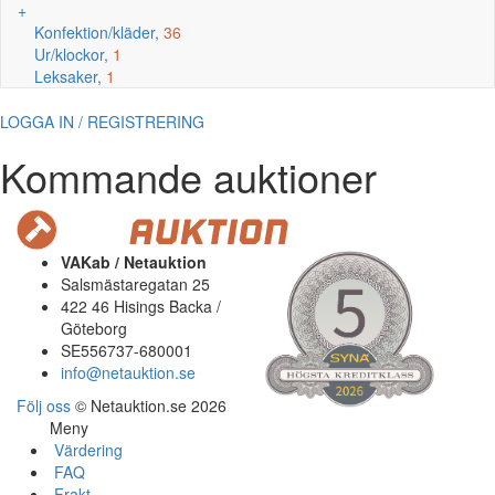
+
Konfektion/kläder,
36
Ur/klockor,
1
Leksaker,
1
LOGGA IN / REGISTRERING
Kommande auktioner
VAKab / Netauktion
Salsmästaregatan 25
422 46 Hisings Backa /
Göteborg
SE556737-680001
info@netauktion.se
Följ oss
© Netauktion.se 2026
Meny
Värdering
FAQ
Frakt