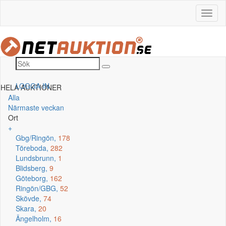
LOGGA IN
HELA AUKTIONER
Alla
Närmaste veckan
Ort
+
Gbg/Ringön,
178
Töreboda,
282
Lundsbrunn,
1
Blidsberg,
9
Göteborg,
162
Ringön/GBG,
52
Skövde,
74
Skara,
20
Ängelholm,
16