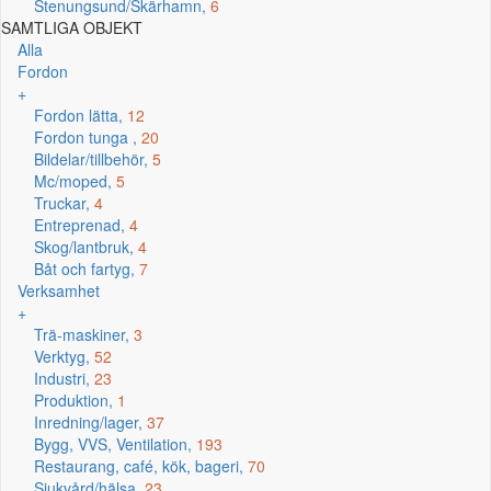
Stenungsund/Skärhamn,
6
SAMTLIGA OBJEKT
Alla
Fordon
+
Fordon lätta,
12
Fordon tunga ,
20
Bildelar/tillbehör,
5
Mc/moped,
5
Truckar,
4
Entreprenad,
4
Skog/lantbruk,
4
Båt och fartyg,
7
Verksamhet
+
Trä-maskiner,
3
Verktyg,
52
Industri,
23
Produktion,
1
Inredning/lager,
37
Bygg, VVS, Ventilation,
193
Restaurang, café, kök, bageri,
70
Sjukvård/hälsa,
23