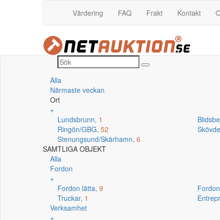
Värdering
FAQ
Frakt
Kontakt
O
Alla
Närmaste veckan
Ort
+
Lundsbrunn,
1
Blidsb
Ringön/GBG,
52
Skövd
Stenungsund/Skärhamn,
6
SAMTLIGA OBJEKT
Alla
Fordon
+
Fordon lätta,
9
Fordon
Truckar,
1
Entrep
Verksamhet
+