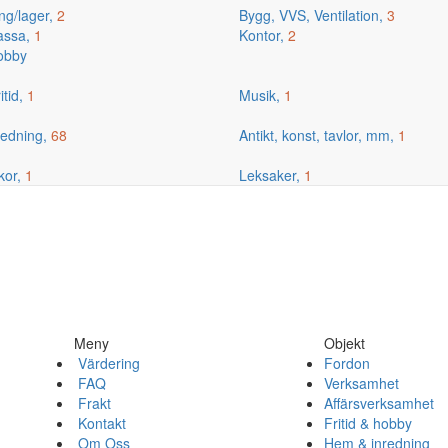
ng/lager,
2
Bygg, VVS, Ventilation,
3
kassa,
1
Kontor,
2
hobby
itid,
1
Musik,
1
edning,
68
Antikt, konst, tavlor, mm,
1
kor,
1
Leksaker,
1
Meny
Objekt
Värdering
Fordon
FAQ
Verksamhet
Frakt
Affärsverksamhet
Kontakt
Fritid & hobby
Om Oss
Hem & inredning