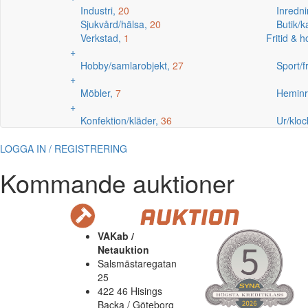
Industri,
20
Inredni
Sjukvård/hälsa,
20
Butik/
Verkstad,
1
Fritid & 
+
Hobby/samlarobjekt,
27
Sport/fr
+
Möbler,
7
Heminr
+
Konfektion/kläder,
36
Ur/kloc
LOGGA IN / REGISTRERING
Kommande auktioner
VAKab /
Netauktion
Salsmästaregatan
25
422 46 Hisings
Backa / Göteborg