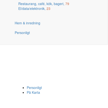
Restaurang, café, kök, bageri,
79
El/data/elektronik,
23
Hem & inredning
Personligt
Personligt
På Karta