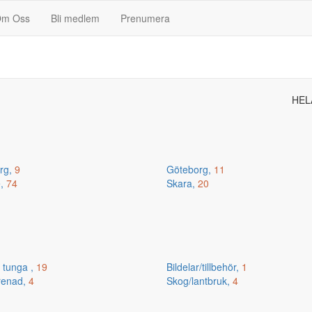
m Oss
Bli medlem
Prenumera
HEL
erg,
9
Göteborg,
11
e,
74
Skara,
20
 tunga ,
19
Bildelar/tillbehör,
1
renad,
4
Skog/lantbruk,
4