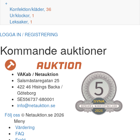
+
Konfektion/kläder,
36
Ur/klockor,
1
Leksaker,
1
LOGGA IN / REGISTRERING
Kommande auktioner
VAKab / Netauktion
Salsmästaregatan 25
422 46 Hisings Backa /
Göteborg
SE556737-680001
info@netauktion.se
Följ oss
© Netauktion.se 2026
Meny
Värdering
FAQ
Frakt