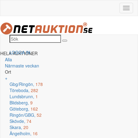
LOGGA IN
HELA AUKTIONER
Alla
Närmaste veckan
Ort
+
Gbg/Ringön,
178
Töreboda,
282
Lundsbrunn,
1
Blidsberg,
9
Göteborg,
162
Ringön/GBG,
52
Skövde,
74
Skara,
20
Ängelholm,
16