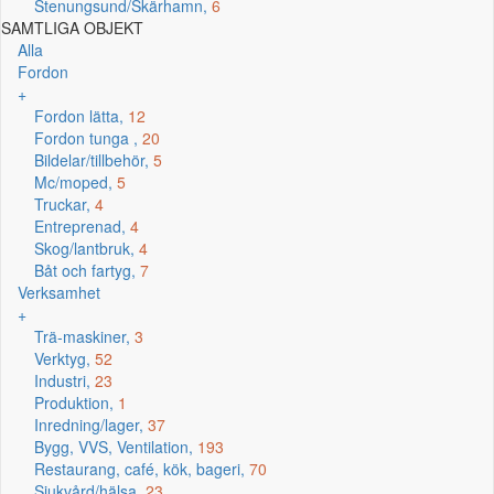
Stenungsund/Skärhamn,
6
SAMTLIGA OBJEKT
Alla
Fordon
+
Fordon lätta,
12
Fordon tunga ,
20
Bildelar/tillbehör,
5
Mc/moped,
5
Truckar,
4
Entreprenad,
4
Skog/lantbruk,
4
Båt och fartyg,
7
Verksamhet
+
Trä-maskiner,
3
Verktyg,
52
Industri,
23
Produktion,
1
Inredning/lager,
37
Bygg, VVS, Ventilation,
193
Restaurang, café, kök, bageri,
70
Sjukvård/hälsa,
23