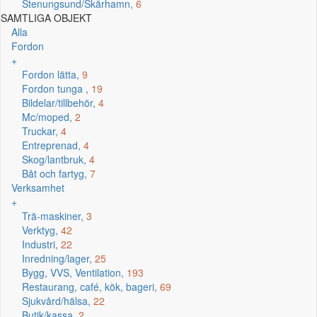
Stenungsund/Skärhamn,
6
SAMTLIGA OBJEKT
Alla
Fordon
+
Fordon lätta,
9
Fordon tunga ,
19
Bildelar/tillbehör,
4
Mc/moped,
2
Truckar,
4
Entreprenad,
4
Skog/lantbruk,
4
Båt och fartyg,
7
Verksamhet
+
Trä-maskiner,
3
Verktyg,
42
Industri,
22
Inredning/lager,
25
Bygg, VVS, Ventilation,
193
Restaurang, café, kök, bageri,
69
Sjukvård/hälsa,
22
Butik/kassa,
2