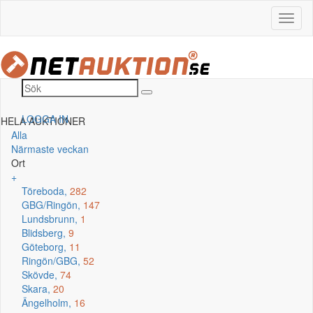
LOGGA IN
HELA AUKTIONER
Alla
Närmaste veckan
Ort
+
Töreboda,
282
GBG/Ringön,
147
Lundsbrunn,
1
Blidsberg,
9
Göteborg,
11
Ringön/GBG,
52
Skövde,
74
Skara,
20
Ängelholm,
16