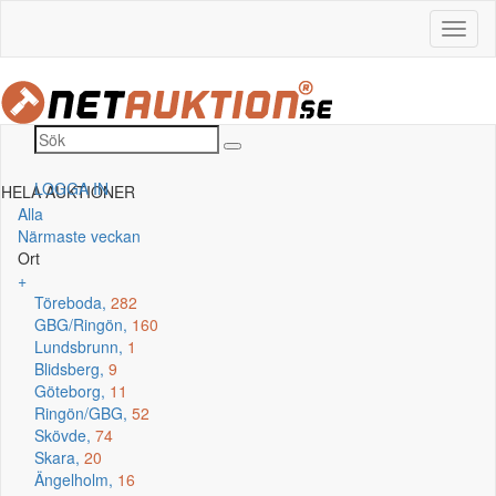
LOGGA IN
HELA AUKTIONER
Alla
Närmaste veckan
Ort
+
Töreboda,
282
GBG/Ringön,
160
Lundsbrunn,
1
Blidsberg,
9
Göteborg,
11
Ringön/GBG,
52
Skövde,
74
Skara,
20
Ängelholm,
16