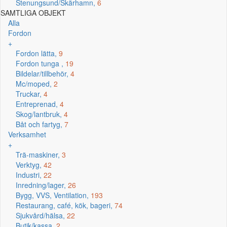
Stenungsund/Skärhamn,
6
SAMTLIGA OBJEKT
Alla
Fordon
+
Fordon lätta,
9
Fordon tunga ,
19
Bildelar/tillbehör,
4
Mc/moped,
2
Truckar,
4
Entreprenad,
4
Skog/lantbruk,
4
Båt och fartyg,
7
Verksamhet
+
Trä-maskiner,
3
Verktyg,
42
Industri,
22
Inredning/lager,
26
Bygg, VVS, Ventilation,
193
Restaurang, café, kök, bageri,
74
Sjukvård/hälsa,
22
Butik/kassa,
2